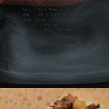
Sie planen ein Event oder möchten
einfach im Kreis von Freunden einen
n
kulinarischen Abend verbringen?
Stivie Cuisine richtet exklusive Feiern
in Ihrer Location aus.
Mehr dazu >