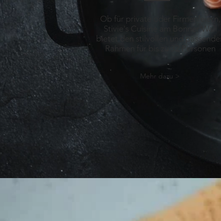
Ob für private oder Firmenfeiern,
Stivie's Cuisine am Bonner Wall
bietet den stilvollen und passende
Rahmen für bis zu 32 Personen
Mehr dazu >