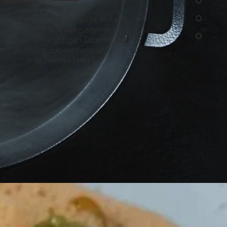
Gemeinsam kochen macht einfach
Spaß und lässt uns zusammen
wachsen. Die richtigen Zutaten, die
perfekte Zubereitung und
jede Menge Freude
Mehr dazu >