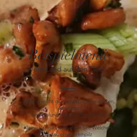
Beispielmenü
Vom Land auf den Tisch
Saibling leicht geräuchert, Gartengurken,
Avocado
und Holunderblüten Buttermilch
Kleine Ravioli vom Lacher See Welchen,
Flusskrebse, Steinpilz