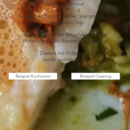
und Räucherfond
Krustentierpflanzerl, weißer Spargelschaum
und Iberico Chip
Seeteufel unter der Artischockenkruste
Pfifferlings-Lauch-Risotto und Estragon
Dessert mit Erdbeeren,
Vanille und Haselnuß
Beispiel Kochevent
Beispiel Catering